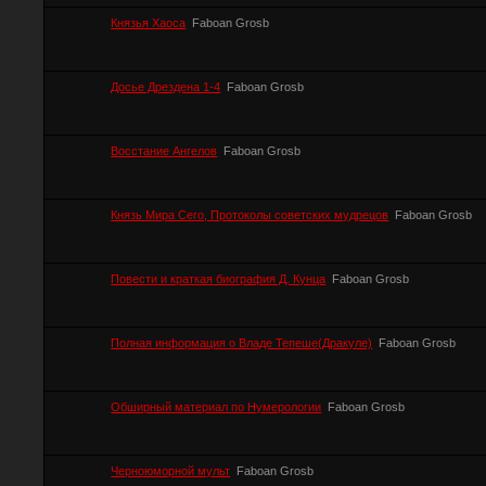
Князья Хаоса
Faboan Grosb
Досье Дрездена 1-4
Faboan Grosb
Восстание Ангелов
Faboan Grosb
Князь Мира Сего, Протоколы советских мудрецов
Faboan Grosb
Повести и краткая биография Д. Кунца
Faboan Grosb
Полная информация о Владе Тепеше(Дракуле)
Faboan Grosb
Обширный материал по Нумерологии
Faboan Grosb
Черноюморной мульт
Faboan Grosb