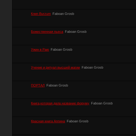
Клип Burzum
Faboan Grosb
Божественная пьеса
Faboan Grosb
Ужин в Раю
Faboan Grosb
Учение и ритуал высшей магии
Faboan Grosb
ПОРТАЛ
Faboan Grosb
Книга,которая дала название форуму
Faboan Grosb
Красная книга Аппина
Faboan Grosb