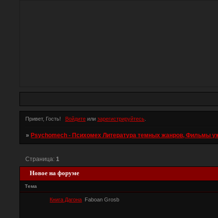
Привет, Гость!
Войдите
или
зарегистрируйтесь
.
»
Psychomech - Психомех Литература темных жанров, Фильмы ужас
Страница:
1
Новое на форуме
Тема
Книга Дагона
Faboan Grosb