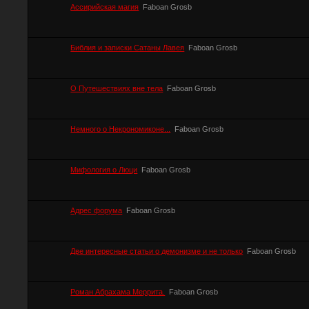
Ассирийская магия
Faboan Grosb
Библия и записки Сатаны Лавея
Faboan Grosb
О Путешествиях вне тела
Faboan Grosb
Немного о Некрономиконе...
Faboan Grosb
Мифология о Люци
Faboan Grosb
Адрес форума
Faboan Grosb
Две интересные статьи о демонизме и не только
Faboan Grosb
Роман Абрахама Меррита.
Faboan Grosb