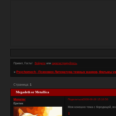
Привет, Гость!
Войдите
или
зарегистрируйтесь
.
»
Psychomech - Психомех Литература темных жанров, Фильмы ужас
Страница:
1
Megadeth or Metallica
Monster
Поделиться
2008-06-26 15:10:50
Еретик
Мож конешно тема с бородищей, все
0