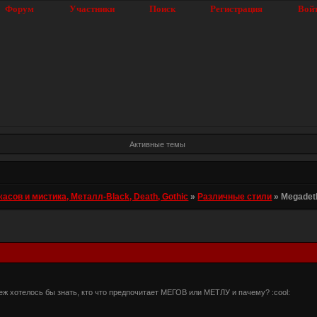
Форум
Участники
Поиск
Регистрация
Вой
Активные темы
ов и мистика, Металл-Black, Death, Gothic
»
Различные стили
»
Megadeth
ж хотелось бы знать, кто что предпочитает МЕГОВ или МЕТЛУ и пачему? :cool: