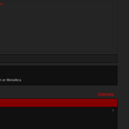
ти
 or Metallica
Ответить
1