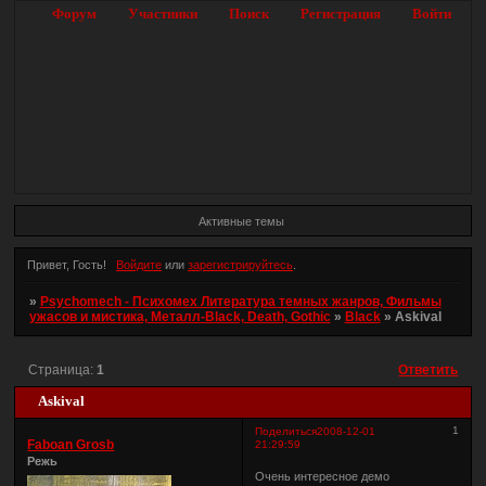
Форум
Участники
Поиск
Регистрация
Войти
Активные темы
Привет, Гость!
Войдите
или
зарегистрируйтесь
.
»
Psychomech - Психомех Литература темных жанров, Фильмы
ужасов и мистика, Металл-Black, Death, Gothic
»
Black
»
Askival
Страница:
1
Ответить
Askival
1
Поделиться
2008-12-01
Faboan Grosb
21:29:59
Режь
Очень интересное демо