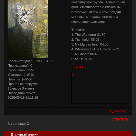
шотландской группы. Амбиентный
фолк смешивается с блековыми
гитарами и скримингом, рождая
мрачные мелодии,похожие на
песнопения шаманов.
Tracklist:
1. The Wanderer 01:30
2. Tiamhaidh 05:02
3. Na Marcaichean 04:55
4. Whispers In The Breeze 02:31
5. A' Ghoath 06:42
6. Ar Tir 04:35
Зарегистрирован
: 2005-01-25
Приглашений:
0
СКАЧАТЬ
Сообщений:
2551
0
Уважение:
[+0/-0]
Позитив:
[+0/-0]
Провел на форуме:
13 часов 9 минут
Последний визит:
2026-05-19 21:11:16
Цитировать
Ответить
Страница:
1
Быстрый ответ