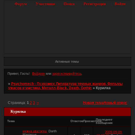
Форум
Участники
Поиск
Регистрация
Войти
Активные темы
Привет, Гость!
Войдите
или
зарегистрируйтесь
.
»
Psychomech - Психомех Литература темных жанров, Фильмы
ужасов и мистика, Металл-Black, Death, Gothic
»
Курилка
Страница:
1
2
3
»
Новая тема
Новый опрос
Курилка
Последнее
Тема
Ответов
Просмотров
сообщение
нужна аватарка
Darth
2009-09-09
Maniacus