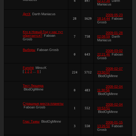
4
897
02:17:35
Darth
Maniacus
ДетХ
Darth Maniacus
2009-05-23
28
1629
18:14:44
Faboan
Grosb
Кто в Новый Год у нас тут
2009-01-28
обретается?
Faboan
7
758
02:08:59
Darth
Grosb
Maniacus
Выборы
Faboan Grosb
2008-03-02
0
643
22:21:46
Faboan
Grosb
Funshit
MinscK
2008-02-07
[
1
2
3
…
8
]
224
5712
23:50:07
BlodOgMinne
Тест Люшера
2008-02-04
BlodOgMinne
0
483
11:30:56
BlodOgMinne
Страшные места планеты
2008-02-04
Faboan Grosb
1
552
10:53:51
BlodOgMinne
Глас Тьмы
BlodOgMinne
2008-01-15
3
550
13:26:50
Faboan
Grosb