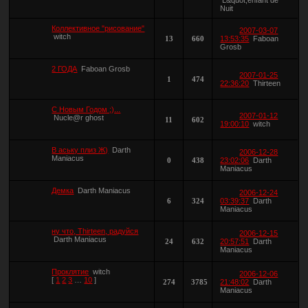
Nuit
Коллективное "рисование"
2007-03-07
witch
13
660
13:53:35
Faboan
Grosb
2 ГОДА
Faboan Grosb
2007-01-25
1
474
22:36:20
Thirteen
С Новым Годом ;)...
2007-01-12
Nucle@r ghost
11
602
19:00:10
witch
В аську плиз Ж)
Darth
2006-12-28
Maniacus
0
438
23:02:06
Darth
Maniacus
Демка
Darth Maniacus
2006-12-24
6
324
03:39:37
Darth
Maniacus
ну что, Thirteen, радуйся
2006-12-15
Darth Maniacus
24
632
20:57:51
Darth
Maniacus
Проклятие
witch
2006-12-06
[
1
2
3
…
10
]
274
3785
21:48:02
Darth
Maniacus