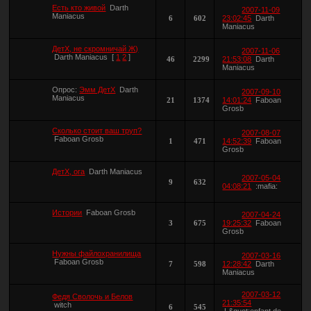
Есть кто живой
Darth
2007-11-09
Maniacus
6
602
23:02:45
Darth
Maniacus
ДетХ, не скромничай Ж)
2007-11-06
Darth Maniacus
[
1
2
]
46
2299
21:53:08
Darth
Maniacus
Опрос:
Эмм ДетХ
Darth
2007-09-10
Maniacus
21
1374
14:01:24
Faboan
Grosb
Сколько стоит ваш труп?
2007-08-07
Faboan Grosb
1
471
14:52:39
Faboan
Grosb
ДетХ, ога
Darth Maniacus
2007-05-04
9
632
04:08:21
:mafia:
Истории
Faboan Grosb
2007-04-24
3
675
19:25:32
Faboan
Grosb
Нужны файлохранилища
2007-03-16
Faboan Grosb
7
598
12:28:42
Darth
Maniacus
2007-03-12
Федя Сволочь и Белов
21:35:54
witch
6
545
L&quot;enfant de