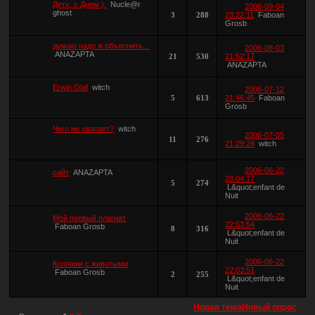
Детх, с Днем ).
Nucle@r
2006-09-04
ghost
3
288
23:22:11
Faboan
Grosb
думаю надо ж объяснить...
2006-08-03
ANAZAPTA
21
530
21:52:17
ANAZAPTA
Erwin Olaf
witch
2006-07-12
5
613
21:46:45
Faboan
Grosb
Чего не хватает?
witch
2006-07-05
11
276
21:29:28
witch
2006-06-22
сайт
ANAZAPTA
23:04:17
5
274
L&quot;enfant de
Nuit
2006-06-22
Мой первый плагиат
22:53:54
Faboan Grosb
8
316
L&quot;enfant de
Nuit
2006-06-22
Коллажи с животыми
22:03:51
Faboan Grosb
2
255
L&quot;enfant de
Nuit
Новая тема
Новый опрос